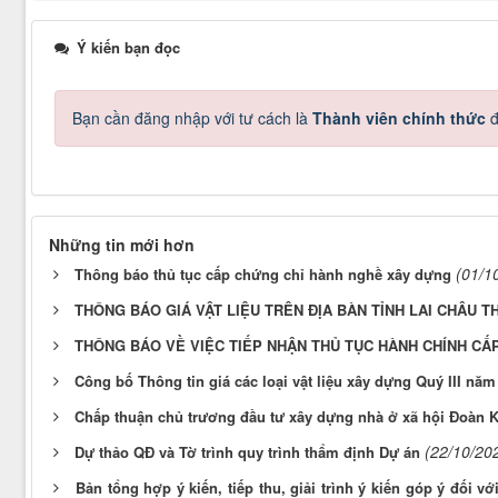
Ý kiến bạn đọc
Bạn cần đăng nhập với tư cách là
Thành viên chính thức
đ
Những tin mới hơn
(01/1
Thông báo thủ tục cấp chứng chỉ hành nghề xây dựng
THÔNG BÁO GIÁ VẬT LIỆU TRÊN ĐỊA BÀN TỈNH LAI CHÂU T
THÔNG BÁO VỀ VIỆC TIẾP NHẬN THỦ TỤC HÀNH CHÍNH C
Công bố Thông tin giá các loại vật liệu xây dựng Quý III năm
Chấp thuận chủ trương đầu tư xây dựng nhà ở xã hội Đoàn K
(22/10/20
Dự thảo QĐ và Tờ trình quy trình thẩm định Dự án
Bản tổng hợp ý kiến, tiếp thu, giải trình ý kiến góp ý đối 