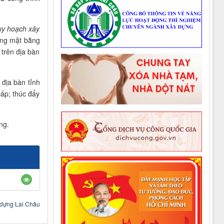
quy hoạch xây
tổng mặt bằng
rên địa bàn
 địa bàn tỉnh
ấp; thúc đẩy
ng.
dựng Lai Châu