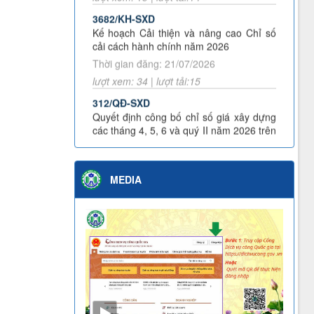
3682/KH-SXD
Quyết định công khai bổ sung dự toán năm
Kế hoạch Cải thiện và nâng cao Chỉ số
2026
cải cách hành chính năm 2026
Thời gian đăng: 21/07/2026
lượt xem: 34 | lượt tải:15
312/QĐ-SXD
Quyết định công bố chỉ số giá xây dựng
các tháng 4, 5, 6 và quý II năm 2026 trên
địa bàn tỉnh Lai Châu
Thời gian đăng: 04/08/2026
lượt xem: 26 | lượt tải:20
MEDIA
3453/KH-SXD
Kế hoạch Phát động đợt thi đua cao điểm
thực hiện Chiến dịch 90 ngày đêm khám
sức khỏe định kỳ hoặc khám sàng lọc
miễn phí cho người dân trên địa bàn tỉnh
Lai Châu
Thời gian đăng: 07/07/2026
lượt xem: 59 | lượt tải:24