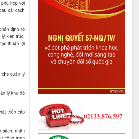
à phù hợp với
cầu cải cách
phân định rõ
ý kiến trúc,
tạo thuận lợi
y chế quản lý
uản lý khu đô
át triển cấp
n sách, nhận
tư công trình