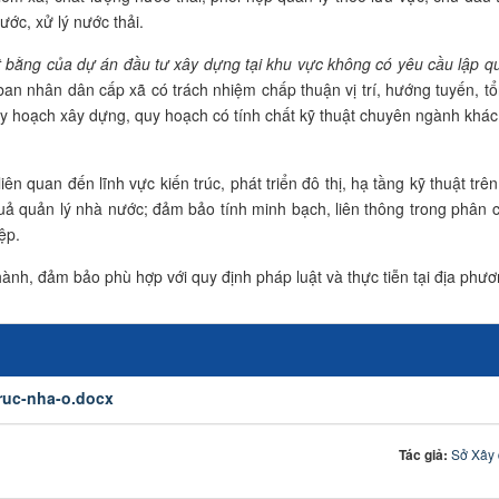
ớc, xử lý nước thải.
mặt bằng của dự án đầu tư xây dựng tại khu vực không có yêu cầu lập 
ban nhân dân cấp xã có trách nhiệm chấp thuận vị trí, hướng tuyến, 
 hoạch xây dựng, quy hoạch có tính chất kỹ thuật chuyên ngành khác t
n quan đến lĩnh vực kiến trúc, phát triển đô thị, hạ tầng kỹ thuật trên
ả quản lý nhà nước; đảm bảo tính minh bạch, liên thông trong phân c
ệp.
nh, đảm bảo phù hợp với quy định pháp luật và thực tiễn tại địa phươ
ruc-nha-o.docx
Tác giả:
Sở Xây 