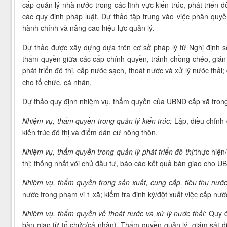
cấp quản lý nhà nước trong các lĩnh vực kiến trúc, phát triển 
các quy định pháp luật. Dự thảo tập trung vào việc phân qu
hành chính và nâng cao hiệu lực quản lý.
Dự thảo được xây dựng dựa trên cơ sở pháp lý từ Nghị định s
thẩm quyền giữa các cấp chính quyền, tránh chồng chéo, gián
phát triển đô thị, cấp nước sạch, thoát nước và xử lý nước thải;
cho tổ chức, cá nhân.
Dự thảo quy định nhiệm vụ, thẩm quyền của UBND cấp xã trong 
Nhiệm vụ, thẩm quyền trong quản lý kiến trúc:
Lập, điều chỉnh 
kiến trúc đô thị và điểm dân cư nông thôn.
Nhiệm vụ, thẩm quyền trong quản lý phát triển đô thị:
thực hiện/
thị; thống nhất với chủ đầu tư, báo cáo kết quả bàn giao cho UB
Nhiệm vụ, thẩm quyền trong sản xuất, cung cấp, tiêu thụ nước
nước trong phạm vi 1 xã; kiểm tra định kỳ/đột xuất việc cấp nư
Nhiệm vụ, thẩm quyền về thoát nước và xử lý nước thải:
Quy đ
bàn giao từ tổ chức/cá nhân). Thẩm quyền quản lý, giám sát đi