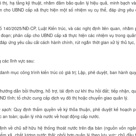
đô thị, hạ tầng kỹ thuật, nhằm đảm bảo quản lý hiệu quả, minh bạch v
yền cho UBND cấp xã thực hiện một số nhiệm vụ cụ thể, đáp ứng yêu 
ố 140/2025/NĐ-CP, Luật Kiến trúc, và các nghị định liên quan, nhằm 
 đoạn; phân cấp cho UBND cấp xã thực hiện các nhiệm vụ trong quản l
 đáp ứng yêu cầu cải cách hành chính, rút ngắn thời gian xử lý thủ tục, 
các lĩnh vực sau:
danh mục công trình kiến trúc có giá trị; Lập, phê duyệt, ban hành qu
hướng dẫn bồi thường, hỗ trợ, tái định cư khi thu hồi đất; tiếp nhận, q
ND tỉnh; tổ chức cung cấp dịch vụ đô thị hoặc chuyển giao quản lý.
 sạch:
Quy định thẩm quyền về ký thỏa thuận, phê duyệt kế hoạch ph
ớc an toàn; quản lý nhà nước về hoạt động cấp nước.
ịnh về chủ sở hữu hệ thống thoát nước trên địa bàn (nguồn vốn ngâ
ểm xả, chất lượng nước thải; phối hợp quản lý theo lưu vực; chủ đầu 