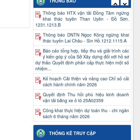
THÔNG BÁO
Thông báo HTX vận tải Đồng Tâm ngừng
khai thác tuyên Than Uyên - Đồ Sơn.
1231.1213.B
Thông báo DNTN Ngọc Kông ngừng khai
thác tuyến Lai Châu - Sìn Hồ.1212.1115.A
Báo cáo tổng hợp, tiếp thu và giải trình các
ý kiến góp ý của Sở Xây dựng đối với hồ sơ
dự thảo Quyết định phân cấp thực hiện một số
nhiệm...
Kế hoạch Cải thiện và nâng cao Chỉ số cải
cách hành chính năm 2026
Quyết định Thu hồi phù hiệu kinh doanh
vận tải bằng xe ô tô 25A02359
Công khai thực hiện dự toán thu - chi ngân
sách 6 tháng năm 2026
Quyết định kết quả kỳ xét thăng hạng và
danh sách viên chức trúng tuyển kỳ xét
thăng hạng chức danh nghề nghiệp viên chức
THỐNG KÊ TRUY CẬP
của Ban QLDA và...