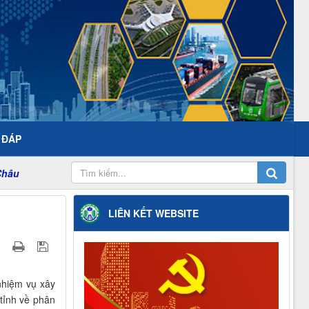
- ĐÁP
LIÊN KẾT WEBSITE
nhiệm vụ xây
tỉnh về phân