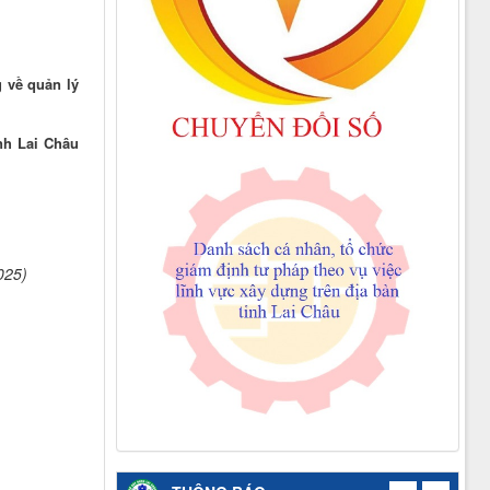
g về quản lý
nh Lai Châu
025)
Thông báo công khai việc mua sắm, hình
thành tài sản công năm 2026