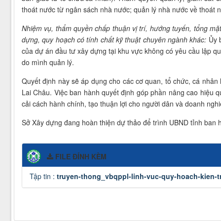
thoát nước từ ngân sách nhà nước; quản lý nhà nước về thoát nư
Nhiệm vụ, thẩm quyền chấp thuận vị trí, hướng tuyến, tổng 
dựng, quy hoạch có tính chất kỹ thuật chuyên ngành khác:
Ủy 
của dự án đầu tư xây dựng tại khu vực không có yêu cầu lập quy
do mình quản lý.
Quyết định này sẽ áp dụng cho các cơ quan, tổ chức, cá nhân liê
Lai Châu. Việc ban hành quyết định góp phần nâng cao hiệu qu
cải cách hành chính, tạo thuận lợi cho người dân và doanh nghi
Sở Xây dựng đang hoàn thiện dự thảo để trình UBND tỉnh ban hà
FILE ĐÍNH KÈM
Tập tin :
truyen-thong_vbqppl-linh-vuc-quy-hoach-kien-t