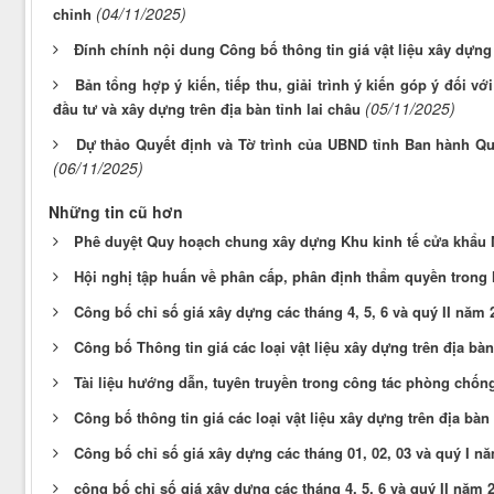
(04/11/2025)
chỉnh
Đính chính nội dung Công bố thông tin giá vật liệu xây dựng 
Bản tổng hợp ý kiến, tiếp thu, giải trình ý kiến góp ý đối 
(05/11/2025)
đầu tư và xây dựng trên địa bàn tỉnh lai châu
Dự thảo Quyết định và Tờ trình của UBND tỉnh Ban hành Qu
(06/11/2025)
Những tin cũ hơn
Phê duyệt Quy hoạch chung xây dựng Khu kinh tế cửa khẩu
Hội nghị tập huấn về phân cấp, phân định thẩm quyền trong 
Công bố chỉ số giá xây dựng các tháng 4, 5, 6 và quý II năm 
Công bố Thông tin giá các loại vật liệu xây dựng trên địa bà
Tài liệu hướng dẫn, tuyên truyền trong công tác phòng chống 
Công bố thông tin giá các loại vật liệu xây dựng trên địa bàn
Công bố chỉ số giá xây dựng các tháng 01, 02, 03 và quý I n
công bố chỉ số giá xây dựng các tháng 4, 5, 6 và quý II năm 