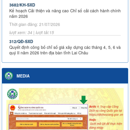
3682/KH-SXD
Kế hoạch Cải thiện và nâng cao Chỉ số cải cách hành chính
năm 2026
Thời gian đăng: 21/07/2026
lượt xem: 34 | lượt tải:15
312/QĐ-SXD
Quyết định công bố chỉ số giá xây dựng các tháng 4, 5, 6 và
quý II năm 2026 trên địa bàn tỉnh Lai Châu
Thời gian đăng: 04/08/2026
lượt xem: 21 | lượt tải:16
3453/KH-SXD
MEDIA
Kế hoạch Phát động đợt thi đua cao điểm thực hiện Chiến
dịch 90 ngày đêm khám sức khỏe định kỳ hoặc khám sàng
lọc miễn phí cho người dân trên địa bàn tỉnh Lai Châu
Thời gian đăng: 07/07/2026
lượt xem: 59 | lượt tải:24