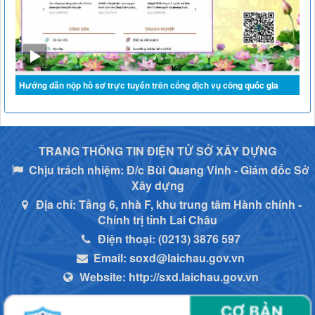
Hướng dẫn nộp hồ sơ trực tuyến trên cổng dịch vụ công quốc gia
TRANG THÔNG TIN ĐIỆN TỬ SỞ XÂY DỰNG
Chịu trách nhiệm:
Đ/c Bùi Quang Vinh - Giám đốc Sở
Xây dựng
Địa chỉ:
Tầng 6, nhà F, khu trung tâm Hành chính -
Chính trị tỉnh Lai Châu
Điện thoại:
(0213) 3876 597
Email:
soxd@laichau.gov.vn
Website:
http://sxd.laichau.gov.vn