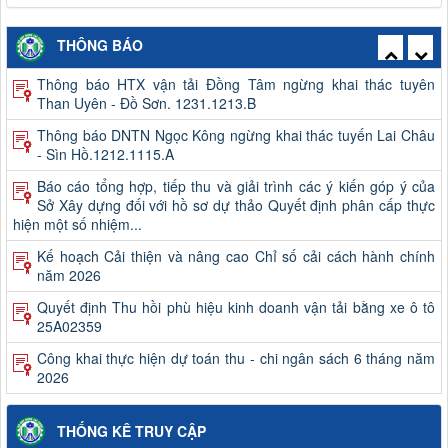
Thông báo công khai việc mua sắm, hình thành tài sản công
THÔNG BÁO
năm 2026
Thông báo HTX vận tải Đồng Tâm ngừng khai thác tuyên
Than Uyên - Đồ Sơn. 1231.1213.B
Thông báo DNTN Ngọc Kông ngừng khai thác tuyến Lai Châu
- Sìn Hồ.1212.1115.A
Báo cáo tổng hợp, tiếp thu và giải trình các ý kiến góp ý của
Sở Xây dựng đối với hồ sơ dự thảo Quyết định phân cấp thực
hiện một số nhiệm...
Kế hoạch Cải thiện và nâng cao Chỉ số cải cách hành chính
năm 2026
Quyết định Thu hồi phù hiệu kinh doanh vận tải bằng xe ô tô
25A02359
Công khai thực hiện dự toán thu - chi ngân sách 6 tháng năm
2026
Quyết định kết quả kỳ xét thăng hạng và danh sách viên chức
trúng tuyển kỳ xét thăng hạng chức danh nghề nghiệp viên
THỐNG KÊ TRUY CẬP
chức của Ban QLDA và...