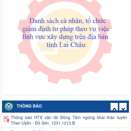
Thông báo công khai việc mua sắm, hình thành tài sản công
năm 2026
Thông báo HTX vận tải Đồng Tâm ngừng khai thác tuyên
THÔNG BÁO
Than Uyên - Đồ Sơn. 1231.1213.B
Thông báo DNTN Ngọc Kông ngừng khai thác tuyến Lai Châu
- Sìn Hồ.1212.1115.A