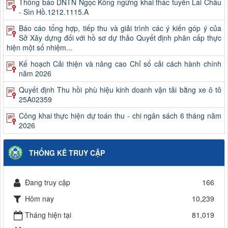
Báo cáo tổng hợp, tiếp thu và giải trình các ý kiến góp ý của
Sở Xây dựng đối với hồ sơ dự thảo Quyết định phân cấp thực
hiện một số nhiệm...
Kế hoạch Cải thiện và nâng cao Chỉ số cải cách hành chính
năm 2026
Quyết định Thu hồi phù hiệu kinh doanh vận tải bằng xe ô tô
25A02359
Công khai thực hiện dự toán thu - chi ngân sách 6 tháng năm
2026
Quyết định kết quả kỳ xét thăng hạng và danh sách viên chức
trúng tuyển kỳ xét thăng hạng chức danh nghề nghiệp viên
chức của Ban QLDA và...
Công khai quyết toán ngân sách năm 2025 (Không bao gồm
THỐNG KÊ TRUY CẬP
chi sự nghiệp giao thông)
Thông báo kết quả xét thăng hạng và danh sách viên chức
Đang truy cập
166
trúng tuyển kỳ xét thăng hạng chức danh nghề nghiệp viên
chức của Trung tâm Giám...
Hôm nay
10,239
Thông báo về việc đơn vị kinh doanh vận tải ngừng khai thác
Tháng hiện tại
81,019
tuyến vận tải hành khách cố định liên tỉnh