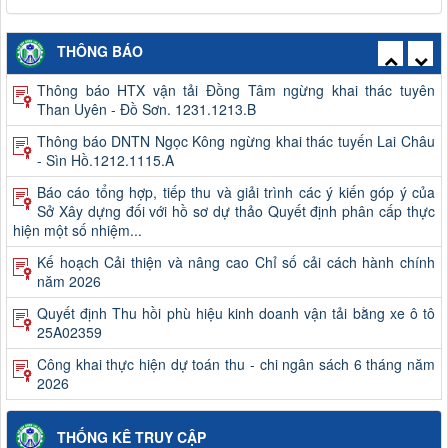
Thông báo công khai việc mua sắm, hình thành tài sản công
năm 2026
THÔNG BÁO
Thông báo HTX vận tải Đồng Tâm ngừng khai thác tuyên
Than Uyên - Đồ Sơn. 1231.1213.B
Thông báo DNTN Ngọc Kông ngừng khai thác tuyến Lai Châu
- Sìn Hồ.1212.1115.A
Báo cáo tổng hợp, tiếp thu và giải trình các ý kiến góp ý của
Sở Xây dựng đối với hồ sơ dự thảo Quyết định phân cấp thực
hiện một số nhiệm...
Kế hoạch Cải thiện và nâng cao Chỉ số cải cách hành chính
năm 2026
Quyết định Thu hồi phù hiệu kinh doanh vận tải bằng xe ô tô
25A02359
Công khai thực hiện dự toán thu - chi ngân sách 6 tháng năm
2026
Quyết định kết quả kỳ xét thăng hạng và danh sách viên chức
trúng tuyển kỳ xét thăng hạng chức danh nghề nghiệp viên
THỐNG KÊ TRUY CẬP
chức của Ban QLDA và...