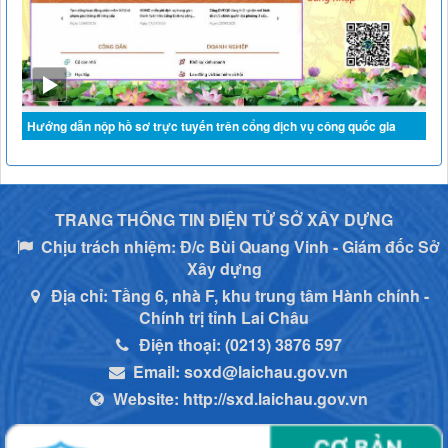
Hướng dẫn nộp hồ sơ trực tuyến trên cổng dịch vụ công quốc gia
TRANG THÔNG TIN ĐIỆN TỬ SỞ XÂY DỰNG
Chịu trách nhiệm:
Đ/c Bùi Quang Vinh - Giám đốc Sở
Xây dựng
Địa chỉ:
Tầng 6, nhà F, khu trung tâm Hành chính -
Chính trị tỉnh Lai Châu
Điện thoại:
(0213) 3876 597
Email:
soxd@laichau.gov.vn
Website:
http://sxd.laichau.gov.vn