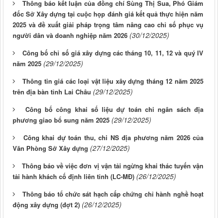
Thông báo kết luận của đồng chí Sùng Thị Sua, Phó Giám
đốc Sở Xây dựng tại cuộc họp đánh giá kết quả thực hiện năm
2025 và đề xuất giải pháp trọng tâm nâng cao chỉ số phục vụ
(30/12/2025)
người dân và doanh nghiệp năm 2026
Công bố chỉ số giá xây dựng các tháng 10, 11, 12 và quý IV
(29/12/2025)
năm 2025
Thông tin giá các loại vật liệu xây dựng tháng 12 năm 2025
(29/12/2025)
trên địa bàn tỉnh Lai Châu
Công bố công khai số liệu dự toán chi ngân sách địa
(29/12/2025)
phương giao bổ sung năm 2025
Công khai dự toán thu, chi NS địa phương năm 2026 của
(27/12/2025)
Văn Phòng Sở Xây dựng
Thông báo về việc đơn vị vận tải ngừng khai thác tuyến vận
(26/12/2025)
tải hành khách cố định liên tỉnh (LC-MĐ)
Thông báo tổ chức sát hạch cấp chứng chỉ hành nghề hoạt
(26/12/2025)
động xây dựng (đợt 2)