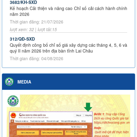
Kế hoạch Cải thiện và nâng cao Chỉ số cải cách hành chính
năm 2026
Thời gian đăng: 21/07/2026
lượt xem: 32 | lượt tải:15
312/QĐ-SXD
Quyết định công bố chỉ số giá xây dựng các tháng 4, 5, 6 và
quý II năm 2026 trên địa bàn tỉnh Lai Châu
Thời gian đăng: 04/08/2026
lượt xem: 18 | lượt tải:9
3453/KH-SXD
Kế hoạch Phát động đợt thi đua cao điểm thực hiện Chiến
MEDIA
dịch 90 ngày đêm khám sức khỏe định kỳ hoặc khám sàng
lọc miễn phí cho người dân trên địa bàn tỉnh Lai Châu
Thời gian đăng: 07/07/2026
lượt xem: 57 | lượt tải:24