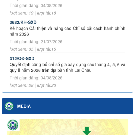
Thời gian đăng: 04/08/2026
lượt xem: 19 | lượt tải:18
3682/KH-SXD
Kế hoạch Cải thiện và nâng cao Chỉ số cải cách hành chính
năm 2026
Thời gian đăng: 21/07/2026
lượt xem: 35 | lượt tải:15
312/QĐ-SXD
Quyết định công bố chỉ số giá xây dựng các tháng 4, 5, 6 và
quý II năm 2026 trên địa bàn tỉnh Lai Châu
Thời gian đăng: 04/08/2026
lượt xem: 28 | lượt tải:23
3453/KH-SXD
Kế hoạch Phát động đợt thi đua cao điểm thực hiện Chiến
dịch 90 ngày đêm khám sức khỏe định kỳ hoặc khám sàng
MEDIA
lọc miễn phí cho người dân trên địa bàn tỉnh Lai Châu
Thời gian đăng: 07/07/2026
lượt xem: 60 | lượt tải:24