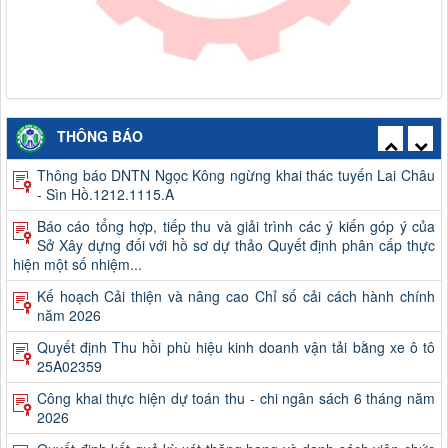
Thông báo công khai việc mua sắm, hình thành tài sản công
năm 2026
Thông báo HTX vận tải Đồng Tâm ngừng khai thác tuyên
THÔNG BÁO
Than Uyên - Đồ Sơn. 1231.1213.B
Thông báo DNTN Ngọc Kông ngừng khai thác tuyến Lai Châu
- Sìn Hồ.1212.1115.A
Báo cáo tổng hợp, tiếp thu và giải trình các ý kiến góp ý của
Sở Xây dựng đối với hồ sơ dự thảo Quyết định phân cấp thực
hiện một số nhiệm...
Kế hoạch Cải thiện và nâng cao Chỉ số cải cách hành chính
năm 2026
Quyết định Thu hồi phù hiệu kinh doanh vận tải bằng xe ô tô
25A02359
Công khai thực hiện dự toán thu - chi ngân sách 6 tháng năm
2026