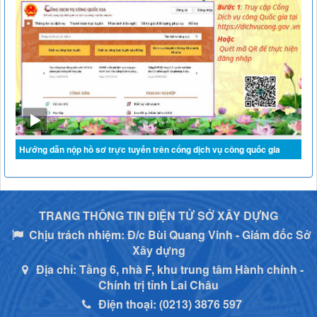
Hướng dẫn nộp hồ sơ trực tuyến trên cổng dịch vụ công quốc gia
TRANG THÔNG TIN ĐIỆN TỬ SỞ XÂY DỰNG
Chịu trách nhiệm:
Đ/c Bùi Quang Vinh - Giám đốc Sở
Xây dựng
Địa chỉ:
Tầng 6, nhà F, khu trung tâm Hành chính -
Chính trị tỉnh Lai Châu
Điện thoại:
(0213) 3876 597