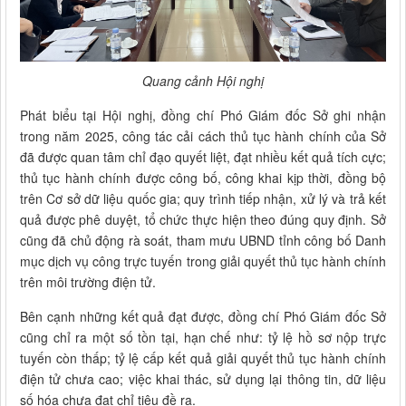
Quang cảnh Hội nghị
Phát biểu tại Hội nghị, đồng chí Phó Giám đốc Sở ghi nhận
trong năm 2025, công tác cải cách thủ tục hành chính của Sở
đã được quan tâm chỉ đạo quyết liệt, đạt nhiều kết quả tích cực;
thủ tục hành chính được công bố, công khai kịp thời, đồng bộ
trên Cơ sở dữ liệu quốc gia; quy trình tiếp nhận, xử lý và trả kết
quả được phê duyệt, tổ chức thực hiện theo đúng quy định. Sở
cũng đã chủ động rà soát, tham mưu UBND tỉnh công bố Danh
mục dịch vụ công trực tuyến trong giải quyết thủ tục hành chính
trên môi trường điện tử.
Bên cạnh những kết quả đạt được, đồng chí Phó Giám đốc Sở
cũng chỉ ra một số tồn tại, hạn chế như: tỷ lệ hồ sơ nộp trực
tuyến còn thấp; tỷ lệ cấp kết quả giải quyết thủ tục hành chính
điện tử chưa cao; việc khai thác, sử dụng lại thông tin, dữ liệu
số hóa chưa đạt chỉ tiêu đề ra.