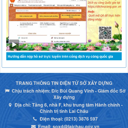
tháng 03 năm 2026
Quyết định công khai bổ sung dự toán năm 2026
Hướng dẫn nộp hồ sơ trực tuyến trên cổng dịch vụ công quốc gia
TRANG THÔNG TIN ĐIỆN TỬ SỞ XÂY DỰNG
Chịu trách nhiệm:
Đ/c Bùi Quang Vinh - Giám đốc Sở
Xây dựng
Địa chỉ:
Tầng 6, nhà F, khu trung tâm Hành chính -
Chính trị tỉnh Lai Châu
Điện thoại:
(0213) 3876 597
Email:
soxd@laichau.gov.vn