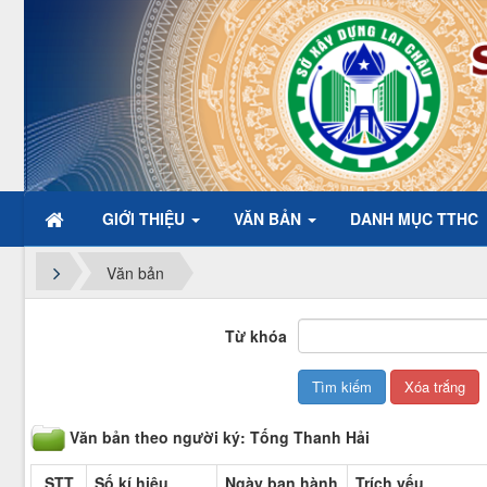
GIỚI THIỆU
VĂN BẢN
DANH MỤC TTHC
Chào mừng
Văn bản
Từ khóa
Văn bản theo người ký: Tống Thanh Hải
STT
Số kí hiệu
Ngày ban hành
Trích yếu