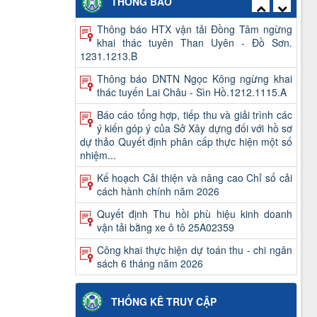
THÔNG BÁO
thành tài sản công năm 2026
Thông báo HTX vận tải Đồng Tâm ngừng
khai thác tuyên Than Uyên - Đồ Sơn.
1231.1213.B
Thông báo DNTN Ngọc Kông ngừng khai
thác tuyến Lai Châu - Sìn Hồ.1212.1115.A
Báo cáo tổng hợp, tiếp thu và giải trình các
ý kiến góp ý của Sở Xây dựng đối với hồ sơ
dự thảo Quyết định phân cấp thực hiện một số
nhiệm...
Kế hoạch Cải thiện và nâng cao Chỉ số cải
cách hành chính năm 2026
Quyết định Thu hồi phù hiệu kinh doanh
vận tải bằng xe ô tô 25A02359
Công khai thực hiện dự toán thu - chi ngân
sách 6 tháng năm 2026
Quyết định kết quả kỳ xét thăng hạng và
danh sách viên chức trúng tuyển kỳ xét
THỐNG KÊ TRUY CẬP
thăng hạng chức danh nghề nghiệp viên chức