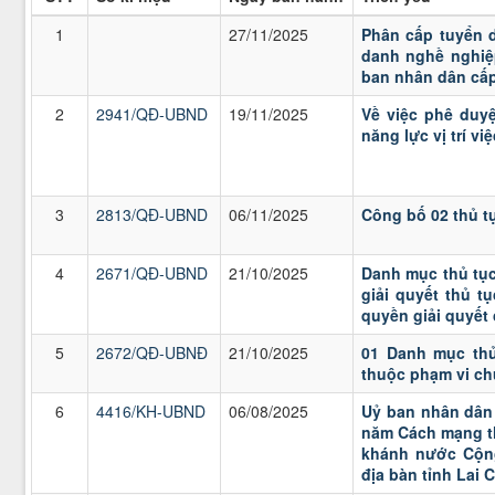
1
27/11/2025
Phân cấp tuyển d
danh nghề nghiệp
ban nhân dân cấp 
2
2941/QĐ-UBND
19/11/2025
Về việc phê duyệ
năng lực vị trí v
3
2813/QĐ-UBND
06/11/2025
Công bố 02 thủ t
4
2671/QĐ-UBND
21/10/2025
Danh mục thủ tục
giải quyết thủ t
quyền giải quyết
5
2672/QĐ-UBNĐ
21/10/2025
01 Danh mục thủ
thuộc phạm vi ch
6
4416/KH-UBND
06/08/2025
Uỷ ban nhân dân 
năm Cách mạng th
khánh nước Cộng 
địa bàn tỉnh Lai 