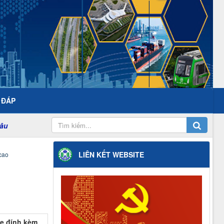
- ĐÁP
LIÊN KẾT WEBSITE
cao
le đính kèm