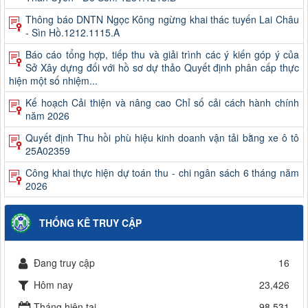
Thông báo DNTN Ngọc Kông ngừng khai thác tuyến Lai Châu
- Sìn Hồ.1212.1115.A
Báo cáo tổng hợp, tiếp thu và giải trình các ý kiến góp ý của
Sở Xây dựng đối với hồ sơ dự thảo Quyết định phân cấp thực
hiện một số nhiệm...
Kế hoạch Cải thiện và nâng cao Chỉ số cải cách hành chính
năm 2026
Quyết định Thu hồi phù hiệu kinh doanh vận tải bằng xe ô tô
25A02359
Công khai thực hiện dự toán thu - chi ngân sách 6 tháng năm
2026
Quyết định kết quả kỳ xét thăng hạng và danh sách viên chức
trúng tuyển kỳ xét thăng hạng chức danh nghề nghiệp viên
THỐNG KÊ TRUY CẬP
chức của Ban QLDA và...
Công khai quyết toán ngân sách năm 2025 (Không bao gồm
Đang truy cập
16
chi sự nghiệp giao thông)
Hôm nay
23,426
Thông báo kết quả xét thăng hạng và danh sách viên chức
trúng tuyển kỳ xét thăng hạng chức danh nghề nghiệp viên
Tháng hiện tại
98,531