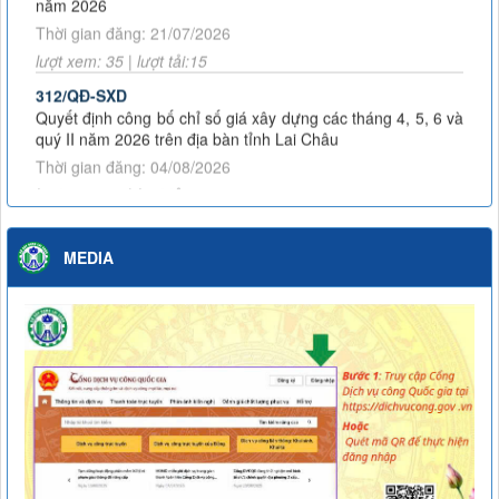
Thời gian đăng: 21/07/2026
lượt xem: 35 | lượt tải:15
312/QĐ-SXD
Quyết định công bố chỉ số giá xây dựng các tháng 4, 5, 6 và
quý II năm 2026 trên địa bàn tỉnh Lai Châu
Thời gian đăng: 04/08/2026
lượt xem: 28 | lượt tải:23
3453/KH-SXD
Kế hoạch Phát động đợt thi đua cao điểm thực hiện Chiến
dịch 90 ngày đêm khám sức khỏe định kỳ hoặc khám sàng
MEDIA
lọc miễn phí cho người dân trên địa bàn tỉnh Lai Châu
Thời gian đăng: 07/07/2026
lượt xem: 60 | lượt tải:24