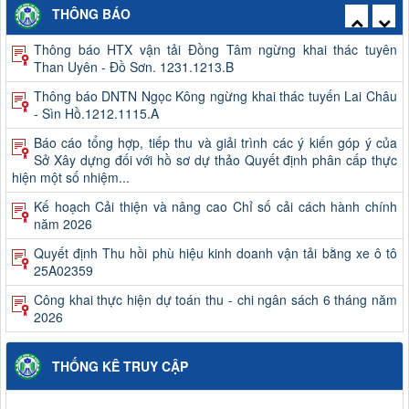
Thông báo HTX vận tải Đồng Tâm ngừng khai thác tuyên
THÔNG BÁO
Than Uyên - Đồ Sơn. 1231.1213.B
Thông báo DNTN Ngọc Kông ngừng khai thác tuyến Lai Châu
- Sìn Hồ.1212.1115.A
Báo cáo tổng hợp, tiếp thu và giải trình các ý kiến góp ý của
Sở Xây dựng đối với hồ sơ dự thảo Quyết định phân cấp thực
hiện một số nhiệm...
Kế hoạch Cải thiện và nâng cao Chỉ số cải cách hành chính
năm 2026
Quyết định Thu hồi phù hiệu kinh doanh vận tải bằng xe ô tô
25A02359
Công khai thực hiện dự toán thu - chi ngân sách 6 tháng năm
2026
Quyết định kết quả kỳ xét thăng hạng và danh sách viên chức
trúng tuyển kỳ xét thăng hạng chức danh nghề nghiệp viên
chức của Ban QLDA và...
Công khai quyết toán ngân sách năm 2025 (Không bao gồm
THỐNG KÊ TRUY CẬP
chi sự nghiệp giao thông)