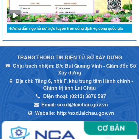
Hướng dẫn nộp hồ sơ trực tuyến trên cổng dịch vụ công quốc gia
TRANG THÔNG TIN ĐIỆN TỬ SỞ XÂY DỰNG
Chịu trách nhiệm:
Đ/c Bùi Quang Vinh - Giám đốc Sở
Xây dựng
Địa chỉ:
Tầng 6, nhà F, khu trung tâm Hành chính -
Chính trị tỉnh Lai Châu
Điện thoại:
(0213) 3876 597
Email:
soxd@laichau.gov.vn
Website:
http://sxd.laichau.gov.vn