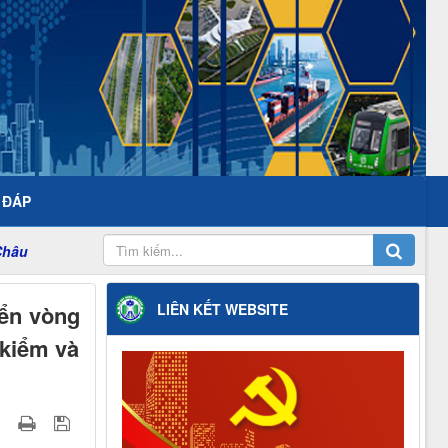
- ĐÁP
yển vòng
LIÊN KẾT WEBSITE
 kiểm và