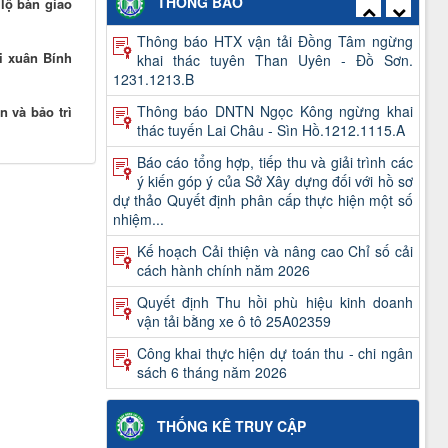
THÔNG BÁO
lộ bàn giao
Thông báo HTX vận tải Đồng Tâm ngừng
khai thác tuyên Than Uyên - Đồ Sơn.
i xuân Bính
1231.1213.B
Thông báo DNTN Ngọc Kông ngừng khai
 và bảo trì
thác tuyến Lai Châu - Sìn Hồ.1212.1115.A
Báo cáo tổng hợp, tiếp thu và giải trình các
ý kiến góp ý của Sở Xây dựng đối với hồ sơ
dự thảo Quyết định phân cấp thực hiện một số
nhiệm...
Kế hoạch Cải thiện và nâng cao Chỉ số cải
cách hành chính năm 2026
Quyết định Thu hồi phù hiệu kinh doanh
vận tải bằng xe ô tô 25A02359
Công khai thực hiện dự toán thu - chi ngân
sách 6 tháng năm 2026
Quyết định kết quả kỳ xét thăng hạng và
danh sách viên chức trúng tuyển kỳ xét
THỐNG KÊ TRUY CẬP
thăng hạng chức danh nghề nghiệp viên chức