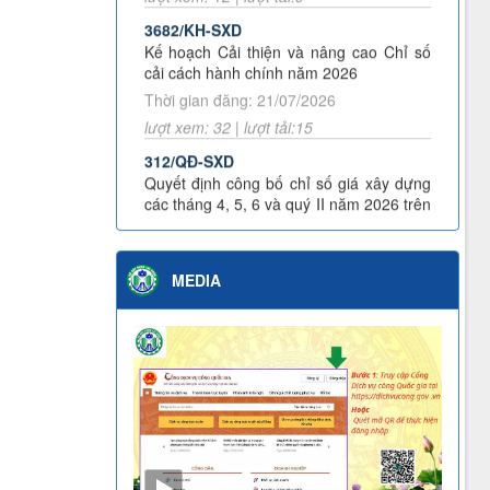
3682/KH-SXD
tải, phù hiệu vận tải tháng 03 năm 2026
Kế hoạch Cải thiện và nâng cao Chỉ số
Quyết định công khai bổ sung dự toán năm
cải cách hành chính năm 2026
2026
Thời gian đăng: 21/07/2026
lượt xem: 32 | lượt tải:15
312/QĐ-SXD
Quyết định công bố chỉ số giá xây dựng
các tháng 4, 5, 6 và quý II năm 2026 trên
địa bàn tỉnh Lai Châu
Thời gian đăng: 04/08/2026
lượt xem: 18 | lượt tải:10
MEDIA
3453/KH-SXD
Kế hoạch Phát động đợt thi đua cao điểm
thực hiện Chiến dịch 90 ngày đêm khám
sức khỏe định kỳ hoặc khám sàng lọc
miễn phí cho người dân trên địa bàn tỉnh
Lai Châu
Thời gian đăng: 07/07/2026
lượt xem: 57 | lượt tải:24