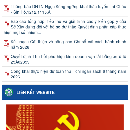
Thông báo DNTN Ngọc Kông ngừng khai thác tuyến Lai Châu
- Sìn Hồ.1212.1115.A
Báo cáo tổng hợp, tiếp thu và giải trình các ý kiến góp ý của
Sở Xây dựng đối với hồ sơ dự thảo Quyết định phân cấp thực
hiện một số nhiệm...
Kế hoạch Cải thiện và nâng cao Chỉ số cải cách hành chính
năm 2026
Quyết định Thu hồi phù hiệu kinh doanh vận tải bằng xe ô tô
25A02359
Công khai thực hiện dự toán thu - chi ngân sách 6 tháng năm
2026
Quyết định kết quả kỳ xét thăng hạng và danh sách viên chức
trúng tuyển kỳ xét thăng hạng chức danh nghề nghiệp viên
LIÊN KẾT WEBSITE
chức của Ban QLDA và...
Công khai quyết toán ngân sách năm 2025 (Không bao gồm
chi sự nghiệp giao thông)
Thông báo kết quả xét thăng hạng và danh sách viên chức
trúng tuyển kỳ xét thăng hạng chức danh nghề nghiệp viên