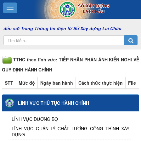
 Trang Thông tin điện tử Sở Xây dựng Lai Châu
TTHC theo lĩnh vực: TIẾP NHẬN PHẢN ÁNH KIẾN NGHỊ VỀ
QUY ĐỊNH HÀNH CHÍNH
STT
Mức độ
Ngày ban hành
Cách thức thực hiện
File
LĨNH VỰC THỦ TỤC HÀNH CHÍNH
LĨNH VỰC ĐƯỜNG BỘ
LĨNH VỰC QUẢN LÝ CHẤT LƯỢNG CÔNG TRÌNH XÂY
DỰNG