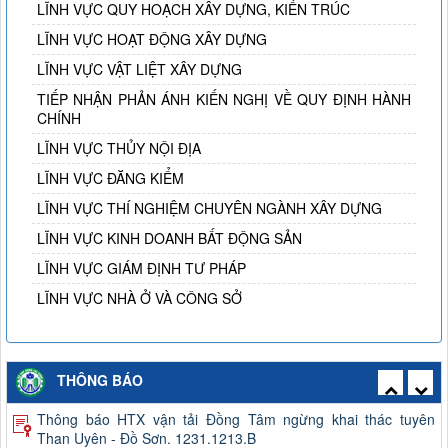
LĨNH VỰC QUY HOẠCH XÂY DỰNG, KIẾN TRÚC
LĨNH VỰC HOẠT ĐỘNG XÂY DỰNG
LĨNH VỰC VẬT LIỆT XÂY DỰNG
TIẾP NHẬN PHẢN ÁNH KIẾN NGHỊ VỀ QUY ĐỊNH HÀNH
CHÍNH
LĨNH VỰC THỦY NỘI ĐỊA
LĨNH VỰC ĐĂNG KIỂM
LĨNH VỰC THÍ NGHIỆM CHUYÊN NGÀNH XÂY DỰNG
LĨNH VỰC KINH DOANH BẤT ĐỘNG SẢN
LĨNH VỰC GIÁM ĐỊNH TƯ PHÁP
LĨNH VỰC NHÀ Ở VÀ CÔNG SỞ
Thông báo công khai việc mua sắm, hình thành tài sản công
THÔNG BÁO
năm 2026
Thông báo HTX vận tải Đồng Tâm ngừng khai thác tuyên
Than Uyên - Đồ Sơn. 1231.1213.B