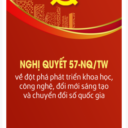
chức của Trung tâm Giám...
Thông báo về việc đơn vị kinh doanh vận tải ngừng khai thác
tuyến vận tải hành khách cố định liên tỉnh
Kế hoạch và Thông báo tuyển dụng viên chức năm 2026
Trung tâm Đăng kiểm và Quản lý bến xe
Thông báo Về việc đơn vị kinh doanh vận tải ngừng khai thác
tuyến vận tải hành khách cố định liên tỉnh
Quyết định thu hồi phù hiệu kinh doanh vận tải bằng xe ô tô
Thông báo cấp giấy phép kinh doanh vận tải, phù hiệu vận tải
tháng 03 năm 2026
Quyết định công khai bổ sung dự toán năm 2026