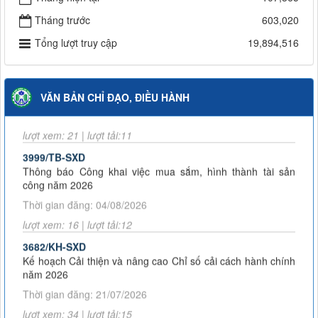
Tháng trước
603,020
59/2026/QĐ-UBND
Tổng lượt truy cập
19,894,516
Quyết định bãi bỏ Quyết định số 43/2025/QĐ-UBND ngày 14
tháng 8 năm 2025 của Ủy ban nhân dân tỉnh Lai Châu quy
định chức năng, nhiệm vụ, quyền hạn và cơ cấu tổ chức của
Sở Xây dựng tỉnh Lai Châu
VĂN BẢN CHỈ ĐẠO, ĐIỀU HÀNH
Thời gian đăng: 04/08/2026
lượt xem: 21 | lượt tải:11
3999/TB-SXD
Thông báo Công khai việc mua sắm, hình thành tài sản
công năm 2026
Thời gian đăng: 04/08/2026
lượt xem: 16 | lượt tải:12
3682/KH-SXD
Kế hoạch Cải thiện và nâng cao Chỉ số cải cách hành chính
năm 2026
Thời gian đăng: 21/07/2026
lượt xem: 34 | lượt tải:15