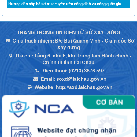
Hướng dẫn nộp hồ sơ trực tuyến trên cổng dịch vụ công quốc gia
TRANG THÔNG TIN ĐIỆN TỬ SỞ XÂY DỰNG
Chịu trách nhiệm:
Đ/c Bùi Quang Vinh - Giám đốc Sở
Xây dựng
Địa chỉ:
Tầng 6, nhà F, khu trung tâm Hành chính -
Chính trị tỉnh Lai Châu
Điện thoại:
(0213) 3876 597
Email:
soxd@laichau.gov.vn
Website:
http://sxd.laichau.gov.vn