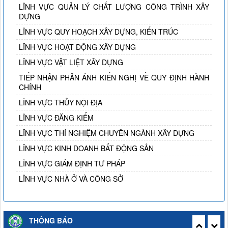
LĨNH VỰC QUẢN LÝ CHẤT LƯỢNG CÔNG TRÌNH XÂY
DỰNG
LĨNH VỰC QUY HOẠCH XÂY DỰNG, KIẾN TRÚC
LĨNH VỰC HOẠT ĐỘNG XÂY DỰNG
LĨNH VỰC VẬT LIỆT XÂY DỰNG
TIẾP NHẬN PHẢN ÁNH KIẾN NGHỊ VỀ QUY ĐỊNH HÀNH
CHÍNH
LĨNH VỰC THỦY NỘI ĐỊA
LĨNH VỰC ĐĂNG KIỂM
LĨNH VỰC THÍ NGHIỆM CHUYÊN NGÀNH XÂY DỰNG
LĨNH VỰC KINH DOANH BẤT ĐỘNG SẢN
LĨNH VỰC GIÁM ĐỊNH TƯ PHÁP
LĨNH VỰC NHÀ Ở VÀ CÔNG SỞ
Thông báo công khai việc mua sắm, hình thành tài sản công
THÔNG BÁO
năm 2026