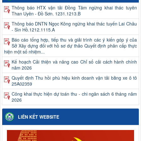
Thông báo HTX vận tải Đồng Tâm ngừng khai thác tuyên
Than Uyên - Đồ Sơn. 1231.1213.B
Thông báo DNTN Ngọc Kông ngừng khai thác tuyến Lai Châu
- Sìn Hồ.1212.1115.A
Báo cáo tổng hợp, tiếp thu và giải trình các ý kiến góp ý của
Sở Xây dựng đối với hồ sơ dự thảo Quyết định phân cấp thực
hiện một số nhiệm...
Kế hoạch Cải thiện và nâng cao Chỉ số cải cách hành chính
năm 2026
Quyết định Thu hồi phù hiệu kinh doanh vận tải bằng xe ô tô
25A02359
Công khai thực hiện dự toán thu - chi ngân sách 6 tháng năm
2026
Quyết định kết quả kỳ xét thăng hạng và danh sách viên chức
trúng tuyển kỳ xét thăng hạng chức danh nghề nghiệp viên
LIÊN KẾT WEBSITE
chức của Ban QLDA và...
Công khai quyết toán ngân sách năm 2025 (Không bao gồm
chi sự nghiệp giao thông)