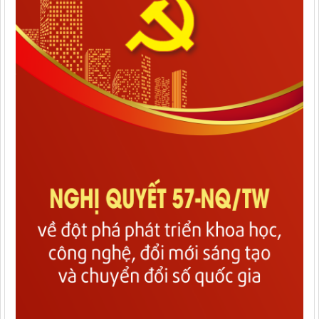
Thông báo kết quả xét thăng hạng và danh sách viên chức
trúng tuyển kỳ xét thăng hạng chức danh nghề nghiệp viên
chức của Trung tâm Giám...
Thông báo về việc đơn vị kinh doanh vận tải ngừng khai thác
tuyến vận tải hành khách cố định liên tỉnh
Kế hoạch và Thông báo tuyển dụng viên chức năm 2026
Trung tâm Đăng kiểm và Quản lý bến xe
Thông báo Về việc đơn vị kinh doanh vận tải ngừng khai thác
tuyến vận tải hành khách cố định liên tỉnh
Quyết định thu hồi phù hiệu kinh doanh vận tải bằng xe ô tô
Thông báo cấp giấy phép kinh doanh vận tải, phù hiệu vận tải
tháng 03 năm 2026
Quyết định công khai bổ sung dự toán năm 2026