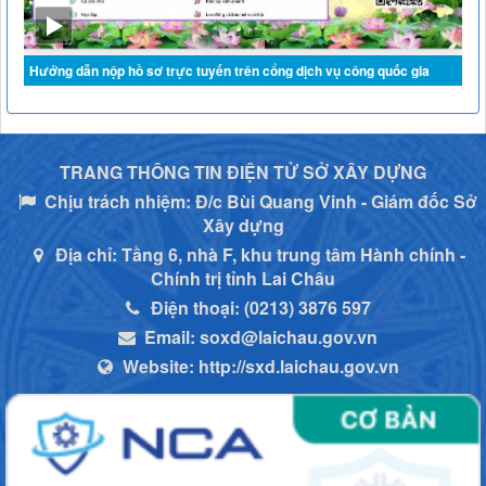
Hướng dẫn nộp hồ sơ trực tuyến trên cổng dịch vụ công quốc gia
TRANG THÔNG TIN ĐIỆN TỬ SỞ XÂY DỰNG
Chịu trách nhiệm:
Đ/c Bùi Quang Vinh - Giám đốc Sở
Xây dựng
Địa chỉ:
Tầng 6, nhà F, khu trung tâm Hành chính -
Chính trị tỉnh Lai Châu
Điện thoại:
(0213) 3876 597
Email:
soxd@laichau.gov.vn
Website:
http://sxd.laichau.gov.vn