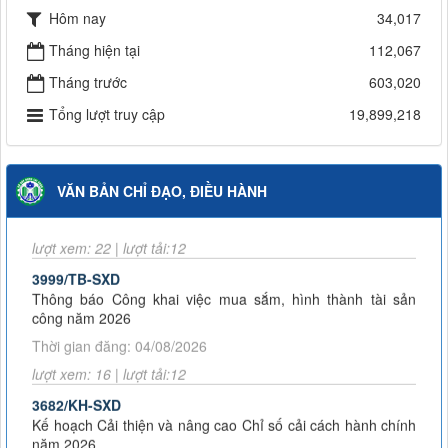
Hôm nay
34,017
Tháng hiện tại
112,067
Tháng trước
603,020
59/2026/QĐ-UBND
Tổng lượt truy cập
19,899,218
Quyết định bãi bỏ Quyết định số 43/2025/QĐ-UBND ngày 14
tháng 8 năm 2025 của Ủy ban nhân dân tỉnh Lai Châu quy
định chức năng, nhiệm vụ, quyền hạn và cơ cấu tổ chức của
Sở Xây dựng tỉnh Lai Châu
VĂN BẢN CHỈ ĐẠO, ĐIỀU HÀNH
Thời gian đăng: 04/08/2026
lượt xem: 22 | lượt tải:12
3999/TB-SXD
Thông báo Công khai việc mua sắm, hình thành tài sản
công năm 2026
Thời gian đăng: 04/08/2026
lượt xem: 16 | lượt tải:12
3682/KH-SXD
Kế hoạch Cải thiện và nâng cao Chỉ số cải cách hành chính
năm 2026