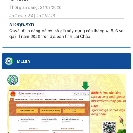
Thời gian đăng: 21/07/2026
lượt xem: 34 | lượt tải:15
312/QĐ-SXD
Quyết định công bố chỉ số giá xây dựng các tháng 4, 5, 6 và
quý II năm 2026 trên địa bàn tỉnh Lai Châu
Thời gian đăng: 04/08/2026
lượt xem: 22 | lượt tải:16
3453/KH-SXD
MEDIA
Kế hoạch Phát động đợt thi đua cao điểm thực hiện Chiến
dịch 90 ngày đêm khám sức khỏe định kỳ hoặc khám sàng
lọc miễn phí cho người dân trên địa bàn tỉnh Lai Châu
Thời gian đăng: 07/07/2026
lượt xem: 59 | lượt tải:24