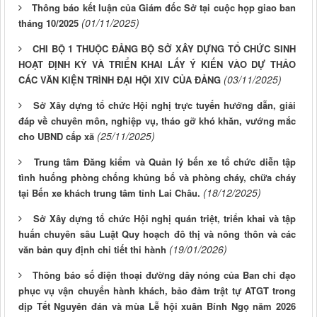
Thông báo kết luận của Giám đốc Sở tại cuộc họp giao ban
(01/11/2025)
tháng 10/2025
CHI BỘ 1 THUỘC ĐẢNG BỘ SỞ XÂY DỰNG TỔ CHỨC SINH
HOẠT ĐỊNH KỲ VÀ TRIỂN KHAI LẤY Ý KIẾN VÀO DỰ THẢO
(03/11/2025)
CÁC VĂN KIỆN TRÌNH ĐẠI HỘI XIV CỦA ĐẢNG
Sở Xây dựng tổ chức Hội nghị trực tuyến hướng dẫn, giải
đáp về chuyên môn, nghiệp vụ, tháo gỡ khó khăn, vướng mắc
(25/11/2025)
cho UBND cấp xã
Trung tâm Đăng kiểm và Quản lý bến xe tổ chức diễn tập
tình huống phòng chống khủng bố và phòng cháy, chữa cháy
(18/12/2025)
tại Bến xe khách trung tâm tỉnh Lai Châu.
Sở Xây dựng tổ chức Hội nghị quán triệt, triển khai và tập
huấn chuyên sâu Luật Quy hoạch đô thị và nông thôn và các
(19/01/2026)
văn bản quy định chi tiết thi hành
Thông báo số điện thoại đường dây nóng của Ban chỉ đạo
phục vụ vận chuyển hành khách, bảo đảm trật tự ATGT trong
dịp Tết Nguyên đán và mùa Lễ hội xuân Bính Ngọ năm 2026