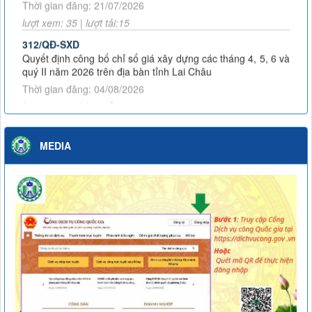
lượt xem: 35 | lượt tải:15
312/QĐ-SXD
Quyết định công bố chỉ số giá xây dựng các tháng 4, 5, 6 và
quý II năm 2026 trên địa bàn tỉnh Lai Châu
Thời gian đăng: 04/08/2026
lượt xem: 28 | lượt tải:23
3453/KH-SXD
Kế hoạch Phát động đợt thi đua cao điểm thực hiện Chiến
dịch 90 ngày đêm khám sức khỏe định kỳ hoặc khám sàng
MEDIA
lọc miễn phí cho người dân trên địa bàn tỉnh Lai Châu
Thời gian đăng: 07/07/2026
lượt xem: 59 | lượt tải:24