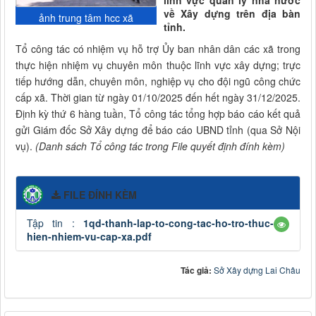
lĩnh vực quản lý nhà nước
về Xây dựng trên địa bàn
ảnh trung tâm hcc xã
tỉnh.
Tổ công tác có nhiệm vụ hỗ trợ Ủy ban nhân dân các xã trong
thực hiện nhiệm vụ chuyên môn thuộc lĩnh vực xây dựng; trực
tiếp hướng dẫn, chuyên môn, nghiệp vụ cho đội ngũ công chức
cấp xã. Thời gian từ ngày 01/10/2025 đến hết ngày 31/12/2025.
Định kỳ thứ 6 hàng tuần, Tổ công tác tổng hợp báo cáo kết quả
gửi Giám đốc Sở Xây dựng để báo cáo UBND tỉnh (qua Sở Nội
vụ).
(Danh sách Tổ công tác trong File quyết định đính kèm)
FILE ĐÍNH KÈM
Tập tin :
1qd-thanh-lap-to-cong-tac-ho-tro-thuc-
hien-nhiem-vu-cap-xa.pdf
Tác giả:
Sở Xây dựng Lai Châu