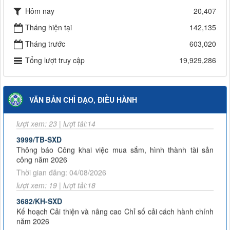
chức của Trung tâm Giám...
Hôm nay
20,407
Thông báo về việc đơn vị kinh doanh vận tải ngừng khai thác
Tháng hiện tại
142,135
tuyến vận tải hành khách cố định liên tỉnh
Tháng trước
603,020
59/2026/QĐ-UBND
Kế hoạch và Thông báo tuyển dụng viên chức năm 2026
Tổng lượt truy cập
19,929,286
Trung tâm Đăng kiểm và Quản lý bến xe
Quyết định bãi bỏ Quyết định số 43/2025/QĐ-UBND ngày 14
tháng 8 năm 2025 của Ủy ban nhân dân tỉnh Lai Châu quy
Thông báo Về việc đơn vị kinh doanh vận tải ngừng khai thác
định chức năng, nhiệm vụ, quyền hạn và cơ cấu tổ chức của
tuyến vận tải hành khách cố định liên tỉnh
Sở Xây dựng tỉnh Lai Châu
VĂN BẢN CHỈ ĐẠO, ĐIỀU HÀNH
Thời gian đăng: 04/08/2026
Quyết định thu hồi phù hiệu kinh doanh vận tải bằng xe ô tô
lượt xem: 23 | lượt tải:14
Thông báo cấp giấy phép kinh doanh vận tải, phù hiệu vận tải
3999/TB-SXD
tháng 03 năm 2026
Thông báo Công khai việc mua sắm, hình thành tài sản
Quyết định công khai bổ sung dự toán năm 2026
công năm 2026
Thời gian đăng: 04/08/2026
lượt xem: 19 | lượt tải:18
3682/KH-SXD
Kế hoạch Cải thiện và nâng cao Chỉ số cải cách hành chính
năm 2026
Thời gian đăng: 21/07/2026