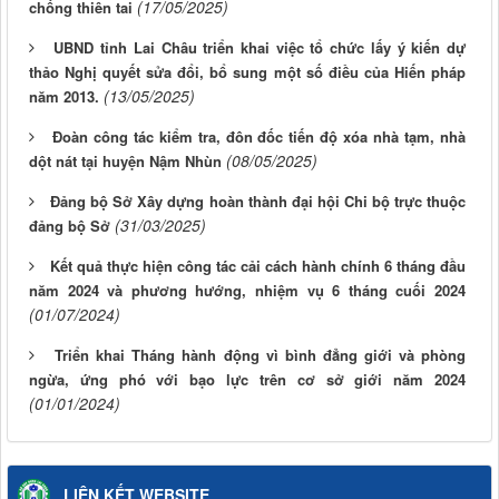
(17/05/2025)
chống thiên tai
UBND tỉnh Lai Châu triển khai việc tổ chức lấy ý kiến dự
thảo Nghị quyết sửa đổi, bổ sung một số điều của Hiến pháp
(13/05/2025)
năm 2013.
Đoàn công tác kiểm tra, đôn đốc tiến độ xóa nhà tạm, nhà
(08/05/2025)
dột nát tại huyện Nậm Nhùn
Đảng bộ Sở Xây dựng hoàn thành đại hội Chi bộ trực thuộc
(31/03/2025)
đảng bộ Sở
Kết quả thực hiện công tác cải cách hành chính 6 tháng đầu
năm 2024 và phương hướng, nhiệm vụ 6 tháng cuối 2024
(01/07/2024)
Triển khai Tháng hành động vì bình đẳng giới và phòng
ngừa, ứng phó với bạo lực trên cơ sở giới năm 2024
(01/01/2024)
LIÊN KẾT WEBSITE