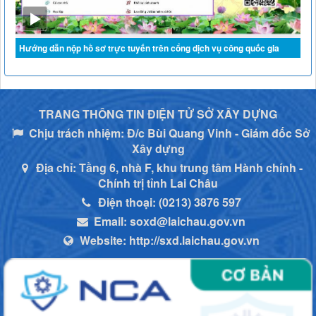
Hướng dẫn nộp hồ sơ trực tuyến trên cổng dịch vụ công quốc gia
TRANG THÔNG TIN ĐIỆN TỬ SỞ XÂY DỰNG
Chịu trách nhiệm:
Đ/c Bùi Quang Vinh - Giám đốc Sở
Xây dựng
Địa chỉ:
Tầng 6, nhà F, khu trung tâm Hành chính -
Chính trị tỉnh Lai Châu
Điện thoại:
(0213) 3876 597
Email:
soxd@laichau.gov.vn
Website:
http://sxd.laichau.gov.vn