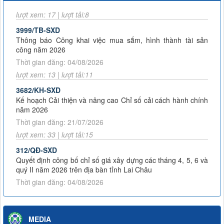
lượt xem: 17 | lượt tải:8
Quyết định thu hồi phù hiệu kinh doanh vận tải bằng xe ô tô
3999/TB-SXD
Thông báo cấp giấy phép kinh doanh vận tải, phù hiệu vận tải
Thông báo Công khai việc mua sắm, hình thành tài sản
tháng 03 năm 2026
công năm 2026
Thời gian đăng: 04/08/2026
Quyết định công khai bổ sung dự toán năm 2026
lượt xem: 13 | lượt tải:11
3682/KH-SXD
Kế hoạch Cải thiện và nâng cao Chỉ số cải cách hành chính
năm 2026
Thời gian đăng: 21/07/2026
lượt xem: 33 | lượt tải:15
312/QĐ-SXD
Quyết định công bố chỉ số giá xây dựng các tháng 4, 5, 6 và
quý II năm 2026 trên địa bàn tỉnh Lai Châu
Thời gian đăng: 04/08/2026
lượt xem: 18 | lượt tải:11
3453/KH-SXD
Kế hoạch Phát động đợt thi đua cao điểm thực hiện Chiến
MEDIA
dịch 90 ngày đêm khám sức khỏe định kỳ hoặc khám sàng