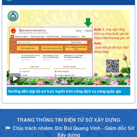
lọc miễn phí cho người dân trên địa bàn tỉnh Lai Châu
Thời gian đăng: 07/07/2026
lượt xem: 58 | lượt tải:24
Hướng dẫn nộp hồ sơ trực tuyến trên cổng dịch vụ công quốc gia
TRANG THÔNG TIN ĐIỆN TỬ SỞ XÂY DỰNG
Chịu trách nhiệm:
Đ/c Bùi Quang Vinh - Giám đốc Sở
Xây dựng