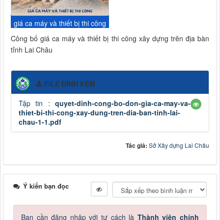
giá ca máy và thiết bị thi công
Công bố giá ca máy và thiết bị thi công xây dựng trên địa bàn
tỉnh Lai Châu
FILE ĐÍNH KÈM
Tập tin :
quyet-dinh-cong-bo-don-gia-ca-may-va-
thiet-bi-thi-cong-xay-dung-tren-dia-ban-tinh-lai-
chau-1-1.pdf
Tác giả:
Sở Xây dựng Lai Châu
Ý kiến bạn đọc
Bạn cần đăng nhập với tư cách là
Thành viên chính