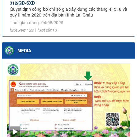
Quyết định công bố chỉ số giá xây dựng các tháng 4, 5, 6 và
quý II năm 2026 trên địa bàn tỉnh Lai Châu
Thời gian đăng: 04/08/2026
lượt xem: 22 | lượt tải:16
3453/KH-SXD
Kế hoạch Phát động đợt thi đua cao điểm thực hiện Chiến
dịch 90 ngày đêm khám sức khỏe định kỳ hoặc khám sàng
MEDIA
lọc miễn phí cho người dân trên địa bàn tỉnh Lai Châu
Thời gian đăng: 07/07/2026
lượt xem: 59 | lượt tải:24