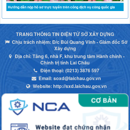
Hướng dẫn nộp hồ sơ trực tuyến trên cổng dịch vụ công quốc gia
TRANG THÔNG TIN ĐIỆN TỬ SỞ XÂY DỰNG
Chịu trách nhiệm:
Đ/c Bùi Quang Vinh - Giám đốc Sở
Xây dựng
Địa chỉ:
Tầng 6, nhà F, khu trung tâm Hành chính -
Chính trị tỉnh Lai Châu
Điện thoại:
(0213) 3876 597
Email:
soxd@laichau.gov.vn
Website:
http://sxd.laichau.gov.vn