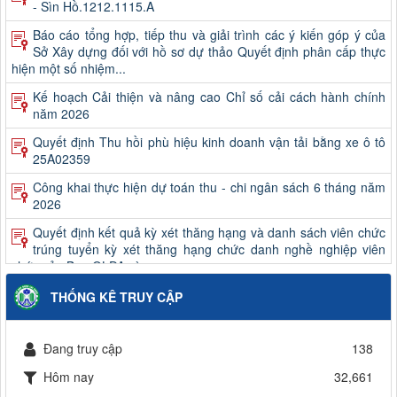
- Sìn Hồ.1212.1115.A
Báo cáo tổng hợp, tiếp thu và giải trình các ý kiến góp ý của
Sở Xây dựng đối với hồ sơ dự thảo Quyết định phân cấp thực
hiện một số nhiệm...
Kế hoạch Cải thiện và nâng cao Chỉ số cải cách hành chính
năm 2026
Quyết định Thu hồi phù hiệu kinh doanh vận tải bằng xe ô tô
25A02359
Công khai thực hiện dự toán thu - chi ngân sách 6 tháng năm
2026
Quyết định kết quả kỳ xét thăng hạng và danh sách viên chức
trúng tuyển kỳ xét thăng hạng chức danh nghề nghiệp viên
chức của Ban QLDA và...
Công khai quyết toán ngân sách năm 2025 (Không bao gồm
THỐNG KÊ TRUY CẬP
chi sự nghiệp giao thông)
Thông báo kết quả xét thăng hạng và danh sách viên chức
Đang truy cập
138
trúng tuyển kỳ xét thăng hạng chức danh nghề nghiệp viên
chức của Trung tâm Giám...
Hôm nay
32,661