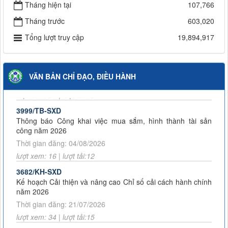
Thông báo về việc đơn vị kinh doanh vận tải ngừng khai thác
Tháng hiện tại
107,766
tuyến vận tải hành khách cố định liên tỉnh
Tháng trước
603,020
59/2026/QĐ-UBND
Kế hoạch và Thông báo tuyển dụng viên chức năm 2026
Quyết định bãi bỏ Quyết định số 43/2025/QĐ-UBND ngày 14
Tổng lượt truy cập
19,894,917
Trung tâm Đăng kiểm và Quản lý bến xe
tháng 8 năm 2025 của Ủy ban nhân dân tỉnh Lai Châu quy
định chức năng, nhiệm vụ, quyền hạn và cơ cấu tổ chức của
Thông báo Về việc đơn vị kinh doanh vận tải ngừng khai thác
Sở Xây dựng tỉnh Lai Châu
tuyến vận tải hành khách cố định liên tỉnh
Thời gian đăng: 04/08/2026
VĂN BẢN CHỈ ĐẠO, ĐIỀU HÀNH
Quyết định thu hồi phù hiệu kinh doanh vận tải bằng xe ô tô
lượt xem: 21 | lượt tải:12
Thông báo cấp giấy phép kinh doanh vận tải, phù hiệu vận tải
3999/TB-SXD
tháng 03 năm 2026
Thông báo Công khai việc mua sắm, hình thành tài sản
công năm 2026
Quyết định công khai bổ sung dự toán năm 2026
Thời gian đăng: 04/08/2026
lượt xem: 16 | lượt tải:12
3682/KH-SXD
Kế hoạch Cải thiện và nâng cao Chỉ số cải cách hành chính
năm 2026
Thời gian đăng: 21/07/2026
lượt xem: 34 | lượt tải:15
312/QĐ-SXD